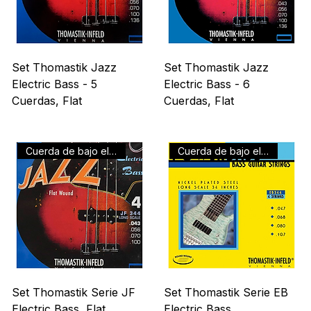
Set Thomastik Jazz
Set Thomastik Jazz
Electric Bass - 5
Electric Bass - 6
Cuerdas, Flat
Cuerdas, Flat
Precio
Precio
US$ 233,00
US$ 257,00
Cuerda de bajo electrico
Cuerda de bajo electrico