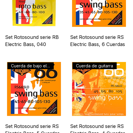
Set Rotosound serie RB
Set Rotosound serie RS
Electric Bass, 040
Electric Bass, 6 Cuerdas
Precio
Precio
US$ 68,00
US$ 130,00
Cuerda de bajo electrico
Cuerda de guitarra