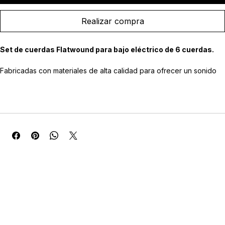
Agregar al carrito
Realizar compra
Set de cuerdas Flatwound para bajo eléctrico de 6 cuerdas.
Fabricadas con materiales de alta calidad para ofrecer un sonido 
cálido, equilibrado y con excelente definición tonal.
Diseñadas con entorchado plano para proporcionar una sensación 
suave al tacto y minimizar el ruido de desplazamiento sobre las 
cuerdas.
Ofrecen una respuesta uniforme, afinación estable y una gran 
durabilidad para el uso prolongado.
Ideales para estilos como jazz, soul, blues, funk clásico y 
fusión.Compatibles con bajos eléctricos de 6 cuerdas de escala 
estándar.