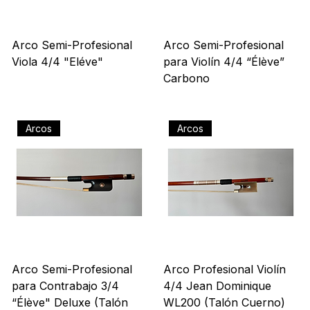
Arco Semi-Profesional
Arco Semi-Profesional
Viola 4/4 "Eléve"
para Violín 4/4 “Élève”
Carbono
Precio
US$ 135,00
Precio
US$ 142,00
Arcos
Arcos
Arco Semi-Profesional
Arco Profesional Violín