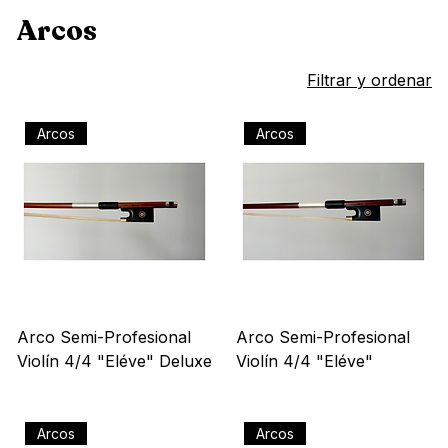
Inicio
Arcos
Arcos
13 productos
Filtrar y ordenar
Arcos
Arcos
Arco Semi-Profesional
Arco Semi-Profesional
Violín 4/4 "Eléve" Deluxe
Violín 4/4 "Eléve"
Precio
Precio
US$ 117,00
US$ 113,00