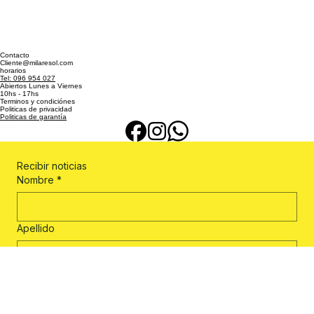
Contacto
Cliente@milaresol.com
horarios
Tel: 096 954 027
Abiertos Lunes a Viernes
10hs - 17hs
Terminos y condiciónes
Politicas de privacidad
Politicas de garantía
Recibir noticias
Nombre
*
Apellido