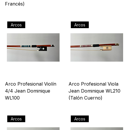
para Contrabajo 3/4
4/4 Jean Dominique
“Élève" Deluxe (Talón
WL200 (Talón Cuerno)
Francés)
Precio
US$ 627,00
Precio
US$ 569,00
Arcos
Arcos
Arco Profesional Violín
Arco Profesional Viola
4/4 Jean Dominique
Jean Dominique WL210
WL100
(Talón Cuerno)
Precio
Precio
US$ 627,00
US$ 681,00