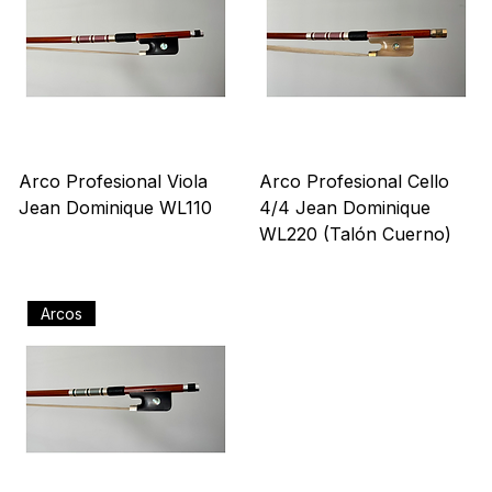
Arcos
Arcos
Arco Profesional Viola
Arco Profesional Cello
Jean Dominique WL110
4/4 Jean Dominique
WL220 (Talón Cuerno)
Precio
US$ 681,00
Precio
US$ 771,00
Arcos