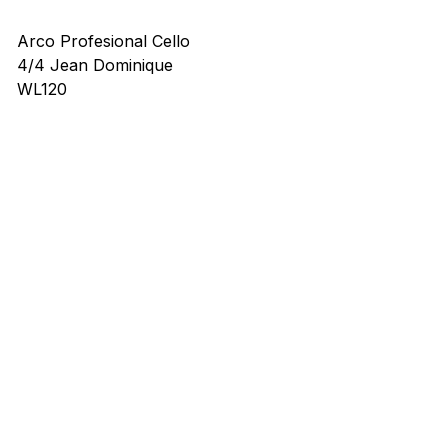
Arco Profesional Cello
4/4 Jean Dominique
WL120
Precio
US$ 771,00