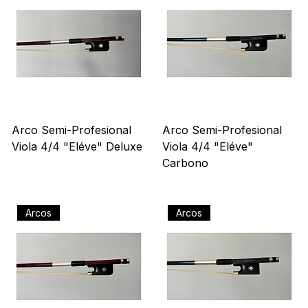
Arcos
Arcos
Arco Semi-Profesional
Arco Semi-Profesional
Viola 4/4 "Eléve" Deluxe
Viola 4/4 "Eléve"
Carbono
Precio
US$ 200,00
Precio
US$ 161,00
Arcos
Arcos