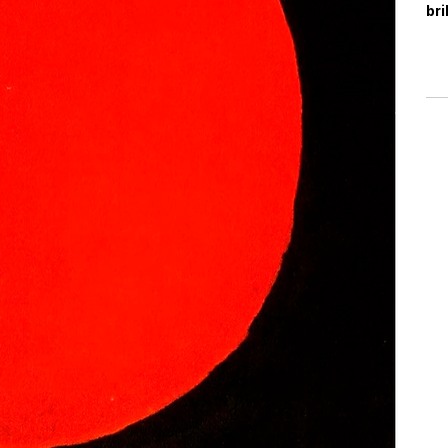
es 
bri
re
Car
* C
* E
* T
* A
* P
* F
alt
 Ve
* S
car
sin
* A
pas
* R
* E
inc
* R