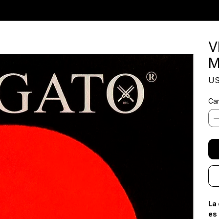
V
M
US
Can
La 