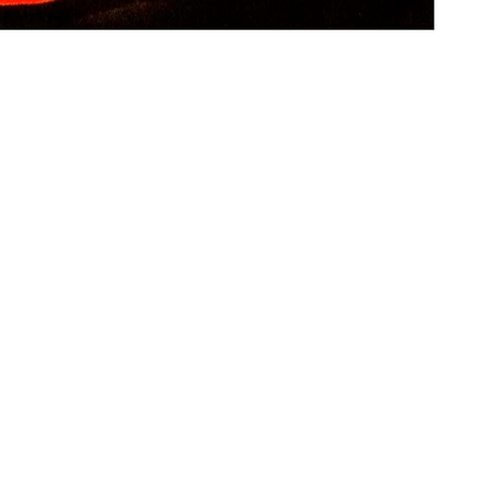
tem
* V
un 
* M
din
* I
cal