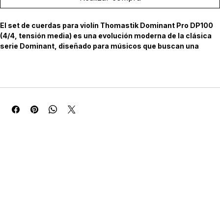
Realizar compra
El set de cuerdas para violín Thomastik Dominant Pro DP100 
(4/4, tensión media) es una evolución moderna de la clásica 
serie Dominant, diseñado para músicos que buscan una 
combinación de potencia, riqueza tonal y versatilidad. 
Características Técnicas:
* Tensión: Media 
* Composición de las cuerdas: 
* Mi (DP01): Acero al carbono con recubrimiento de estaño 
* La (DP02): Núcleo sintético con entorchado de aluminio 
* Re (DP03A): Núcleo sintético con entorchado de plata 
* Sol (DP04): Núcleo sintético con entorchado de plata
* Extremos: 
* Mi: Bola desmontable
* La, Re, Sol: Bola fija 
* Tensiones aproximadas:
* Mi: 8,0 kg 
* La: 5,5 kg 