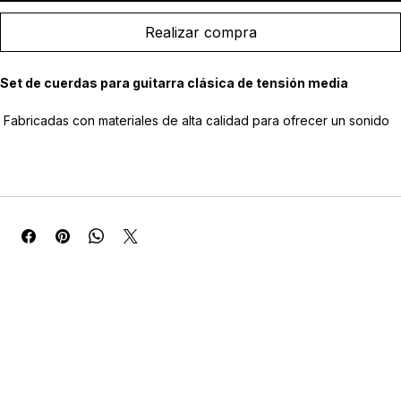
Agregar al carrito
Realizar compra
Set de cuerdas para guitarra clásica de tensión media
 Fabricadas con materiales de alta calidad para ofrecer un sonido 
equilibrado, cálido y con excelente proyección.
 Cuerdas agudas de nylon con respuesta uniforme, claridad tonal 
y buena estabilidad de afinación.
 Cuerdas graves entorchadas diseñadas para proporcionar 
profundidad, definición y riqueza armónica.
 Tensión media, ideal para lograr un equilibrio entre comodidad de 
ejecución, control y volumen.
 Adecuadas para guitarras clásicas de 6 cuerdas y para una amplia 