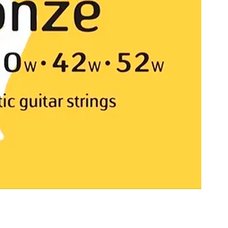
com
 Ofrecen una afinación estable y una gran resistencia al desgaste 
dur
 Ideales para acompañamiento, fingerstyle y una amplia variedad de 
est
 C