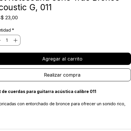
et Rotosound serie True Bronce
coustic G, 011
Precio
$ 23,00
tidad
*
Agregar al carrito
Realizar compra
 de cuerdas para guitarra acústica calibre 011
llante y con excelente proyección acústica.