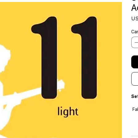
S
A
US
Can
Set
 Fabricadas con entorchado de bronce para ofrecer un sonido rico, 
bri
 Diseñadas para proporcionar un equilibrio ideal entre volumen, 