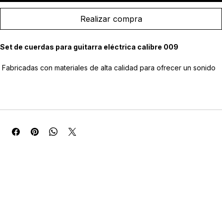
Agregar al carrito
Realizar compra
Set de cuerdas para guitarra eléctrica calibre 009
 Fabricadas con materiales de alta calidad para ofrecer un sonido 
brillante, definido y con excelente respuesta.
 Diseñadas para proporcionar una ejecución suave y cómoda, 
ideal para bends y técnicas expresivas.
 Ofrecen una afinación estable y una larga vida útil bajo uso 
frecuente.
 Adecuadas para una amplia variedad de estilos musicales, desde 
rock y pop hasta blues y metal ligero.
 Compatibles con guitarras eléctricas de escala estándar.