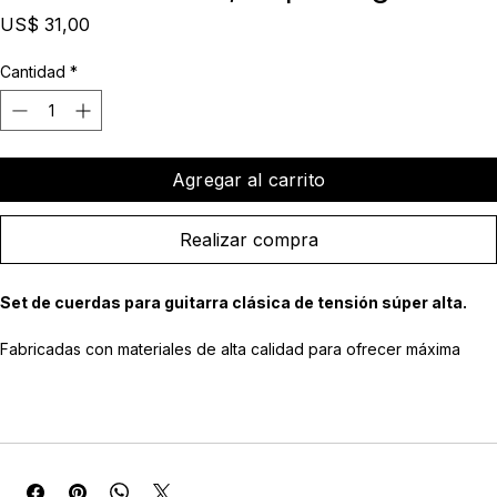
Classical Guitar, Super High
Precio
US$ 31,00
Cantidad
*
Agregar al carrito
Realizar compra
Set de cuerdas para guitarra clásica de tensión súper alta.
Fabricadas con materiales de alta calidad para ofrecer máxima 
proyección, potencia y respuesta sonora.
Cuerdas agudas de gran claridad tonal, estabilidad de afinación y 
excelente definición.