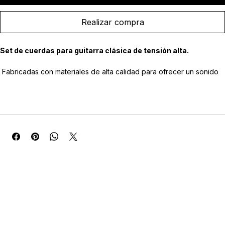
Agregar al carrito
Realizar compra
Set de cuerdas para guitarra clásica de tensión alta.
 Fabricadas con materiales de alta calidad para ofrecer un sonido 
potente, definido y con excelente proyección sonora.
 Cuerdas agudas de respuesta precisa, gran claridad tonal y 
excelente estabilidad de afinación.
 Cuerdas graves entorchadas diseñadas para proporcionar 
profundidad, riqueza armónica y una respuesta equilibrada.
 Tensión alta, ideal para intérpretes que buscan mayor volumen, 
control y respuesta dinámica.
 Adecuadas para guitarras clásicas de 6 cuerdas y para una amplia 