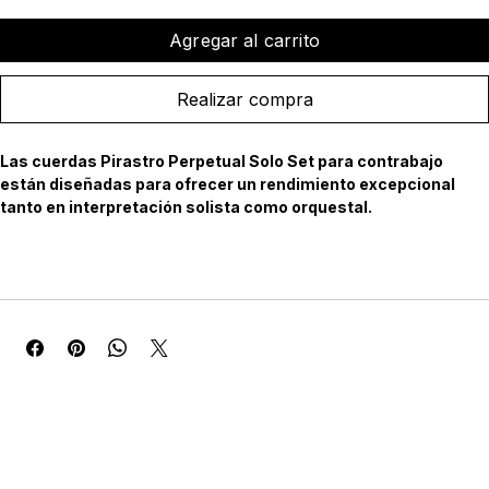
Agregar al carrito
Realizar compra
Las cuerdas Pirastro Perpetual Solo Set para contrabajo 
están diseñadas para ofrecer un rendimiento excepcional 
tanto en interpretación solista como orquestal.
Características Técnicas:
* Núcleo: acero trenzado de alta resistencia, proporcionando 
estabilidad y durabilidad.
* Enrollado: acero cromado, conocido por su resistencia a la 
corrosión y su capacidad para mantener la afinación.
* Tensión: Mittel (media), equilibrada para facilitar la ejecución 
tanto en arco como en pizzicato.
* Tamaño: 3/4, adecuado para la mayoría de los contrabajos 
estándar.
* Terminación: con bola, compatible con la mayoría de los 