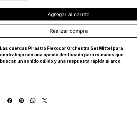
Agregar al carrito
Realizar compra
Las cuerdas Pirastro Flexocor Orchestra Set Mittel para 
contrabajo son una opción destacada para músicos que 
buscan un sonido cálido y una respuesta rápida al arco.
Características Técnicas:
* Núcleo: hebra de acero de alta resistencia, trenzada, que 
proporciona estabilidad y durabilidad. 
* Enrollado: acero cromado, conocido por su resistencia a la 
corrosión y su capacidad para mantener la afinación. 
* Tensión: Mittel (media), equilibrada para facilitar la ejecución 
tanto en arco como en pizzicato. 
* Tamaño: 3/4, adecuado para la mayoría de los contrabajos 
estándar. 
* Terminación: con bola, compatible con la mayoría de los 