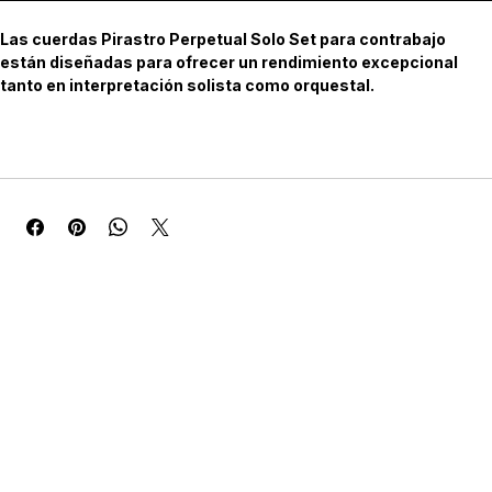
Realizar compra
Las cuerdas Pirastro Perpetual Solo Set para contrabajo 
están diseñadas para ofrecer un rendimiento excepcional 
tanto en interpretación solista como orquestal.
Características Técnicas:
* Núcleo: acero trenzado de alta resistencia, proporcionando 
estabilidad y durabilidad.
* Enrollado: acero cromado, conocido por su resistencia a la 
corrosión y su capacidad para mantener la afinación.
* Tensión: Mittel (media), equilibrada para facilitar la ejecución 
tanto en arco como en pizzicato.
* Tamaño: 3/4, adecuado para la mayoría de los contrabajos 
estándar.
* Terminación: con bola, compatible con la mayoría de los 
clavijeros y cordales. Ventajas Sonoras y de Ejecución
* Sonido claro y proyectado: Ofrecen una respuesta rápida al arco 
y una claridad tonal que destaca en entornos orquestales y 
solistas.
* Timbre equilibrado: Proporcionan un sonido cálido en las 
cuerdas graves y brillante en las agudas, con una transición suave 