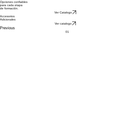
El punto de partida
Instrumentos
Opciones confiables
para cada etapa
de formación.
Ver Catalogo
Accesorios
Adicionales
Ver catalogo
Previous
01