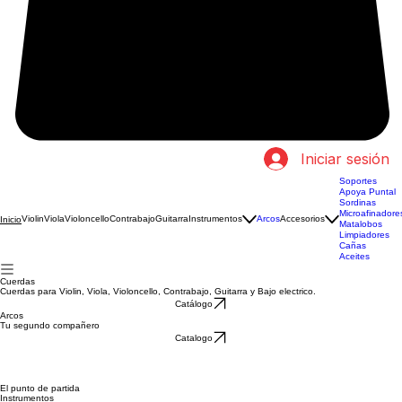
Iniciar sesión
Soportes
Apoya Puntal
Sordinas
Microafinadore
Violin
Viola
Violoncello
Contrabajo
Guitarra
Instrumentos
Arcos
Accesorios
Inicio
Matalobos
Limpiadores
Cañas
Aceites
Cuerdas
Cuerdas para Violin, Viola, Violoncello, Contrabajo, Guitarra y Bajo electrico.
Catálogo
Arcos
Tu segundo compañero
Catalogo